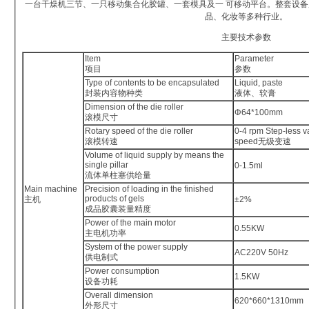
一台干燥机三节、一只移动集合化胶罐、一套模具及一 可移动平台。整套设备
品、化妆等多种行业。
主要技术参数
Item
Parameter
项目
参数
Type of contents to be encapsulated
Liquid, paste
封装内容物种类
液体、软膏
Dimension of the die roller
Φ64*100mm
滚模尺寸
Rotary speed of the die roller
0-4 rpm Step-less va
滚模转速
speed无级变速
Volume of liquid supply by means the
single pillar
0-1.5ml
流体单柱塞供给量
Main machine
Precision of loading in the finished
products of gels
主机
±2%
成品胶囊装量精度
Power of the main motor
0.55KW
主电机功率
System of the power supply
AC220V 50Hz
供电制式
Power consumption
1.5KW
设备功耗
Overall dimension
620*660*1310mm
外形尺寸