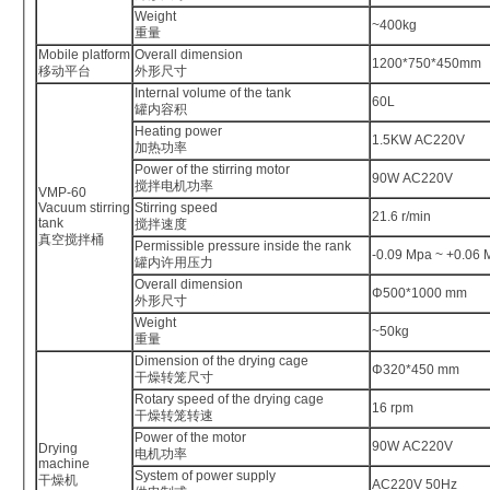
Weight
~400kg
重量
Mobile platform
Overall dimension
1200*750*450mm
移动平台
外形尺寸
Internal volume of the tank
60L
罐内容积
Heating power
1.5KW AC220V
加热功率
Power of the stirring motor
90W AC220V
搅拌电机功率
VMP-60
Vacuum stirring
Stirring speed
21.6 r/min
tank
搅拌速度
真空搅拌桶
Permissible pressure inside the rank
-0.09 Mpa ~ +0.06 
罐内许用压力
Overall dimension
Φ500*1000 mm
外形尺寸
Weight
~50kg
重量
Dimension of the drying cage
Φ320*450 mm
干燥转笼尺寸
Rotary speed of the drying cage
16 rpm
干燥转笼转速
Power of the motor
90W AC220V
Drying
电机功率
machine
System of power supply
干燥机
AC220V 50Hz